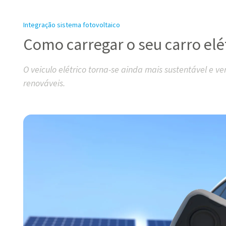
Integração sistema fotovoltaico
Como carregar o seu carro elé
O veiculo elétrico torna-se ainda mais sustentável e ve
renováveis.