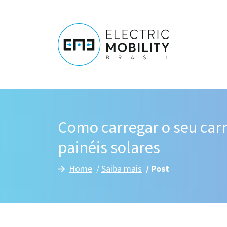
Como carregar o seu carr
painéis solares
Home
/
Saiba mais
/
Post