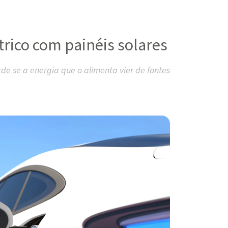
trico com painéis solares
rde se a energia que o alimenta vier de fontes